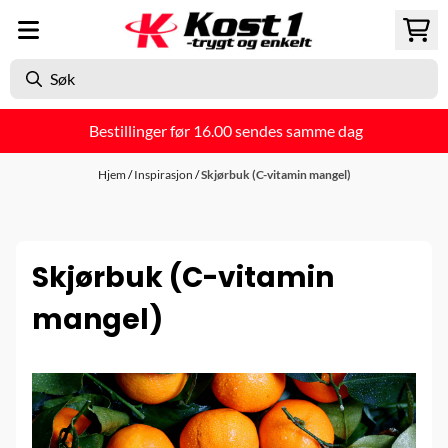
Hopp til innhold
Bestillinger før 16.00 sendes samme dag
Hjem
/
Inspirasjon
/
Skjørbuk (C-vitamin mangel)
Skjørbuk (C-vitamin
mangel)