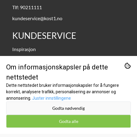
Tlf:
90211111
kundeservice@kost1.no
KUNDESERVICE
Inspirasjon
Om oss
Om informasjonskapsler på dette
Kontakt oss
nettstedet
Salgsbetingelser
Dette nettstedet bruker informasjonskapsler for å fungere
korrekt, analysere trafikk, personalisering av annonser og
Leveringsinfo
annonsering.
Juster innstillingene
Retur og bytte
Godta nødvendig
Kost1 Bikubå Hillevåg/Stavanger - Kjøp lokalt til lave
nettpriser!
Godta alle
Personvern