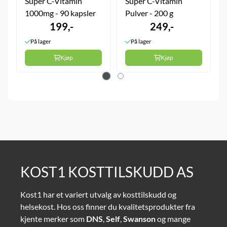
Super C-Vitamin
Super C-Vitamin
1000mg - 90 kapsler
Pulver - 200 g
199,-
249,-
På lager
På lager
Kjøp
Kjøp
KOST1 KOSTTILSKUDD AS
Kost1 har et variert utvalg av kosttilskudd og
helsekost. Hos oss finner du kvalitetsprodukter fra
kjente merker som
DNS
,
Self
,
Swanson
og mange