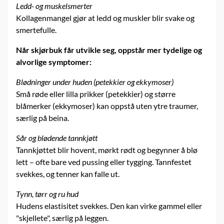
Ledd- og muskelsmerter
Kollagenmangel gjør at ledd og muskler blir svake og
smertefulle.
Når skjørbuk får utvikle seg, oppstår mer tydelige og
alvorlige symptomer:
Blødninger under huden (petekkier og ekkymoser)
Små røde eller lilla prikker (petekkier) og større
blåmerker (ekkymoser) kan oppstå uten ytre traumer,
særlig på beina.
Sår og blødende tannkjøtt
Tannkjøttet blir hovent, mørkt rødt og begynner å blø
lett – ofte bare ved pussing eller tygging. Tannfestet
svekkes, og tenner kan falle ut.
Tynn, tørr og ru hud
Hudens elastisitet svekkes. Den kan virke gammel eller
"skjellete", særlig på leggen.