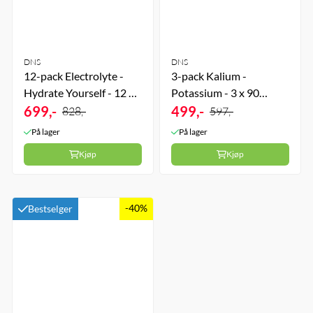
DNS
DNS
12-pack Electrolyte -
3-pack Kalium -
Hydrate Yourself - 12 x
Potassium - 3 x 90
20 Brusetabletter -
699,-
kapsler
499,-
828,-
597,-
Apple
På lager
På lager
Kjøp
Kjøp
-40%
Bestselger