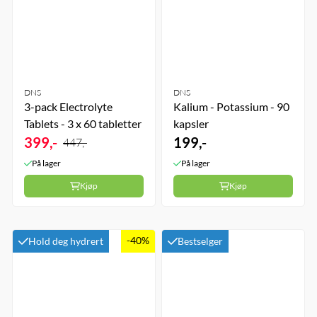
DNS
DNS
3-pack Electrolyte
Kalium - Potassium - 90
Tablets - 3 x 60 tabletter
kapsler
399,-
199,-
447,-
På lager
På lager
Kjøp
Kjøp
-40%
Hold deg hydrert
Bestselger