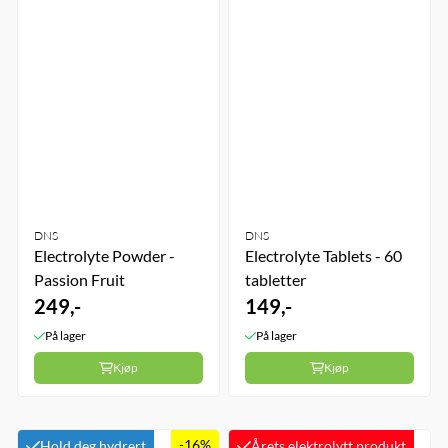
DNS
DNS
Electrolyte Powder -
Electrolyte Tablets - 60
Passion Fruit
tabletter
249,-
149,-
På lager
På lager
Kjøp
Kjøp
-16%
Hold deg hydrert
Årets elektrolytt produkt