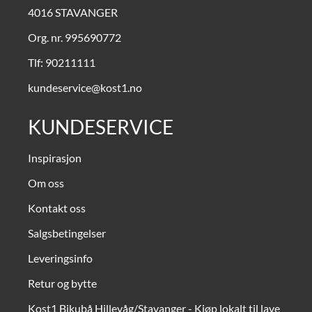
4016 STAVANGER
Org. nr. 995690772
Tlf:
90211111
kundeservice@kost1.no
KUNDESERVICE
Inspirasjon
Om oss
Kontakt oss
Salgsbetingelser
Leveringsinfo
Retur og bytte
Kost1 Bikubå Hillevåg/Stavanger - Kjøp lokalt til lave