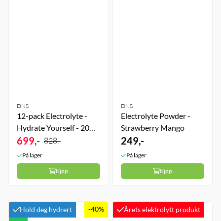
DNS
DNS
12-pack Electrolyte -
Electrolyte Powder -
Hydrate Yourself - 20
Strawberry Mango
Brusetabletter -
699,-
249,-
828,-
Strawberry
På lager
På lager
Kjøp
Kjøp
-40%
Hold deg hydrert
Årets elektrolytt produkt