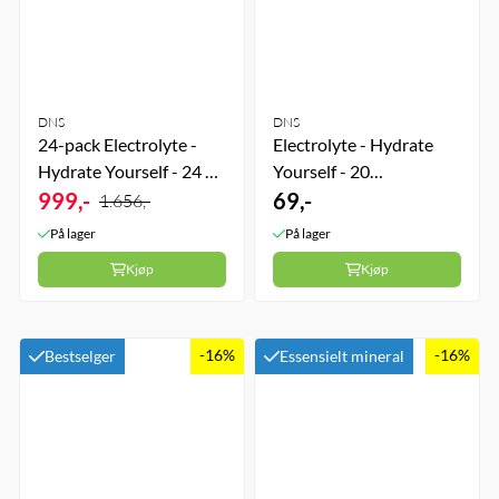
DNS
DNS
24-pack Electrolyte -
Electrolyte - Hydrate
Hydrate Yourself - 24 x
Yourself - 20
20 Brusetabletter -
999,-
Brusetabletter - Apple
69,-
1.656,-
Lemon
På lager
På lager
Kjøp
Kjøp
-16%
-16%
Bestselger
Essensielt mineral