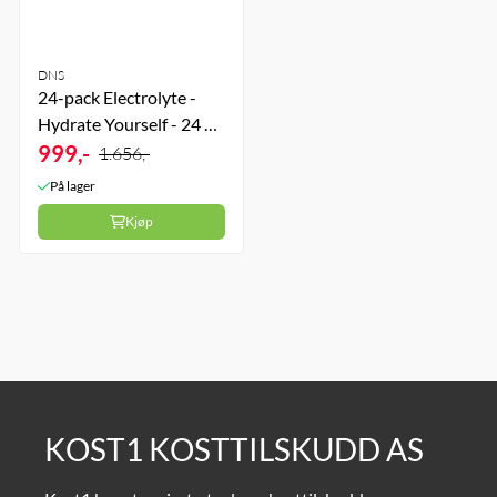
DNS
24-pack Electrolyte -
Hydrate Yourself - 24 x
20 Brusetabletter -
999,-
1.656,-
Apple
På lager
Kjøp
KOST1 KOSTTILSKUDD AS