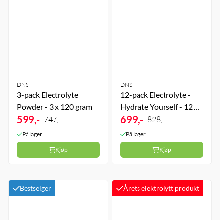
DNS
DNS
3-pack Electrolyte
12-pack Electrolyte -
Powder - 3 x 120 gram
Hydrate Yourself - 12 x
599,-
20 Brusetabletter -
699,-
747,-
828,-
Lemon
På lager
På lager
Kjøp
Kjøp
Bestselger
Årets elektrolytt produkt