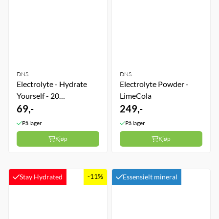
DNS
DNS
Electrolyte - Hydrate
Electrolyte Powder -
Yourself - 20
LimeCola
Brusetabletter - Lemon
69,-
249,-
På lager
På lager
Kjøp
Kjøp
-11%
Stay Hydrated
Essensielt mineral