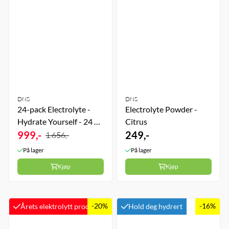
DNS
DNS
24-pack Electrolyte -
Electrolyte Powder -
Hydrate Yourself - 24 x
Citrus
20 Brusetabletter -
999,-
249,-
1.656,-
Strawberry
På lager
På lager
Kjøp
Kjøp
-20%
-16%
Årets elektrolytt produkt
Hold deg hydrert