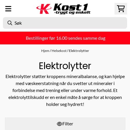
Hopp til innhold
Bestillinger før 16.00 sendes samme dag
Hjem
/
Helsekost
/
Elektrolytter
Elektrolytter
Elektrolytter støtter kroppens mineralbalanse, og kan hjelpe
med væskeerstatning når du svetter ut mineraler i
forbindelse med trening eller under varme forhold. Et
elektrolyttilskudd er en enkel måte å sørge for at kroppen
holder seg hydrert!
Filter