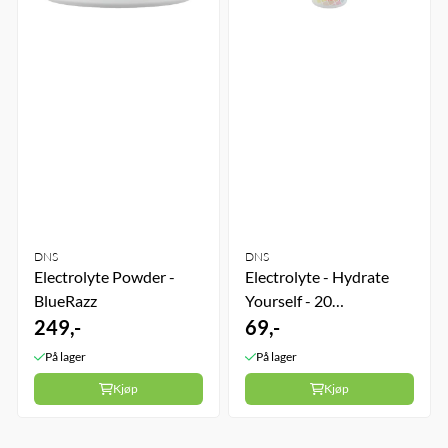
DNS
DNS
Electrolyte Powder -
Electrolyte - Hydrate
BlueRazz
Yourself - 20
249,-
Brusetabletter -
69,-
Strawberry
På lager
På lager
Kjøp
Kjøp