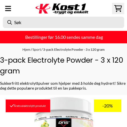
Hopp til innhold
Bestillinger før 16.00 sendes samme dag
Hjem
/
Sport
/
3-pack Electrolyte Powder - 3 x 120 gram
3-pack Electrolyte Powder - 3 x 120
gram
Sukkerfritt elektrolyttpulver som hjelper med å holde deg hydrert! Sikre
deg dette populære produktet til en lav pakkepris.
-20%
Årets elektrolytt produkt