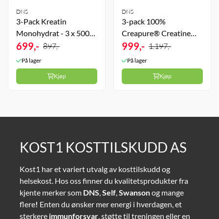
DNS
DNS
3-Pack Kreatin
3-pack 100%
Monohydrat - 3 x 500
Creapure® Creatine
gram
699,-
Powder - 3 x 300 gram
999,-
897,-
1.197,-
På lager
På lager
Kjøp
Kjøp
KOST1 KOSTTILSKUDD AS
Kost1 har et variert utvalg av kosttilskudd og
helsekost. Hos oss finner du kvalitetsprodukter fra
kjente merker som
DNS
,
Self
,
Swanson
og mange
flere
!
Enten du ønsker mer energi i hverdagen, et
sterkere
immunforsvar
, støtte til treningen eller en