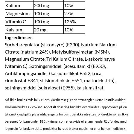
Kalium
200 mg
10%
Magnesium
100 mg
27%
Vitamin C
100 mg
125%
Kalsium
20 mg
10%
Ingredienser:
Surhetsregulator (sitronsyre) (E330), Natrium Natrium
Citrate (natrium 24%), Metylsulfonylmetan (MSM),
Magnesium Citrate, Tri Kalium Citrate, L-askorbinsyre
(vitamin C), Søtningsmiddel: (acesulfam k) (E950),
Antiklumpingsmidler (kalsiumsilikat E552, trical
ciumfosfat E341, silisiumdioksid E551, maltodekstrin),
søtningsmiddel (sukralose) (E955), kalsiumsitrat.
Må ikke brukes hvis lokk eller sikkerhetssegl er brutt/mangler. Dette kosttilskuddet
skal kun brukes av voksne. Anbefalt dosering bør ikke overskrides. Oppbevares på en
tørr, mørk og kjølig plass utilgjengelig for barn. Bør ikke utsettes for direkte sollys. Ikke
beregnet for barn under 18 år, kvinner som er gravide eller ammende. Rådfør deg med
legen din før bruk av dette produkter hvis du bruker medisiner eller har en medisinsk