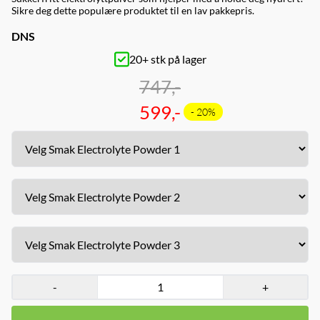
Sikre deg dette populære produktet til en lav pakkepris.
DNS
20+ stk på lager
747,-
599,-
- 20%
-
+