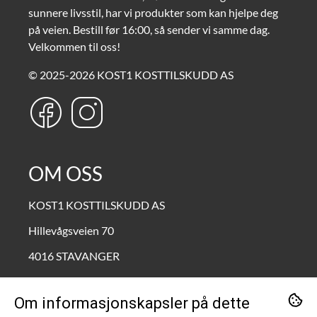
sunnere livsstil, har vi produkter som kan hjelpe deg
på veien. Bestill før 16:00, så sender vi samme dag.
Velkommen til oss!
© 2025-2026 KOST1 KOSTTILSKUDD AS
OM OSS
KOST1 KOSTTILSKUDD AS
Hillevågsveien 70
4016 STAVANGER
Org. nr. 995690772
Om informasjonskapsler på dette
Tlf:
90211111