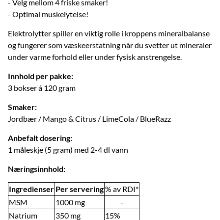
- Velg mellom 4 friske smaker!
- Optimal muskelytelse!
Elektrolytter spiller en viktig rolle i kroppens mineralbalanse
og fungerer som væskeerstatning når du svetter ut mineraler
under varme forhold eller under fysisk anstrengelse.
Innhold per pakke:
3 bokser á 120 gram
Smaker:
Jordbær / Mango & Citrus / LimeCola / BlueRazz
Anbefalt dosering:
1 måleskje (5 gram) med 2-4 dl vann
Næringsinnhold:
Ingredienser
Per servering
% av RDI*
MSM
1000 mg
-
Natrium
350 mg
15%