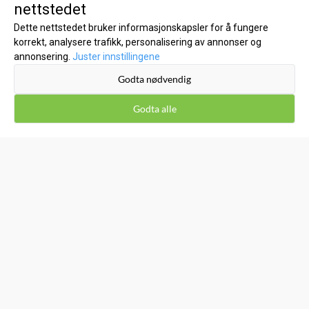
nettstedet
kundeservice@kost1.no
Dette nettstedet bruker informasjonskapsler for å fungere
korrekt, analysere trafikk, personalisering av annonser og
KUNDESERVICE
annonsering.
Juster innstillingene
Godta nødvendig
Inspirasjon
Om oss
Godta alle
Kontakt oss
Salgsbetingelser
Leveringsinfo
Retur og bytte
Kost1 Bikubå Hillevåg/Stavanger - Kjøp lokalt til lave
nettpriser!
Personvern
Miljø og Bærekraft