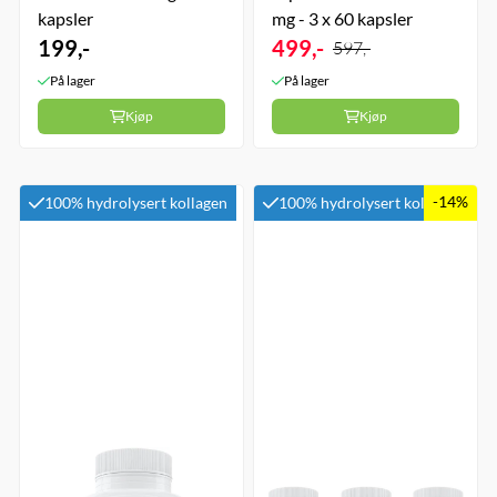
kapsler
mg - 3 x 60 kapsler
199,-
499,-
597,-
På lager
På lager
Kjøp
Kjøp
-14%
100% hydrolysert kollagen
100% hydrolysert kollagen