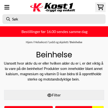
Hopp til innhold
Bestillinger før 16.00 sendes samme dag
Hjem
/
Helsekost
/
Ledd og skjelett
/
Beinhelse
Beinhelse
Uansett hvor aktiv du er eller hvilken alder du er i, er det viktig å 
ta vare på din beinhelse! Produkter som inneholder blant annet 
kalsium, magnesium og vitamin D kan bidra til å opprettholde 
sterke og motstandsdyktige bein. 
Filter