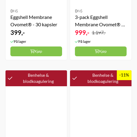
DNS
DNS
Eggshell Membrane
3-pack Eggshell
Ovomet® - 30 kapsler
Membrane Ovomet® -
399,-
3 x 30 kapsler
999,-
1.197,-
På lager
På lager
Kjøp
Kjøp
-11%
Benhelse &
Benhelse &
blodkoagulering
blodkoagulering