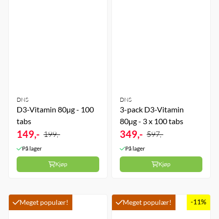
DNS
DNS
D3-Vitamin 80µg - 100
3-pack D3-Vitamin
tabs
80µg - 3 x 100 tabs
149,-
349,-
199,-
597,-
På lager
På lager
Kjøp
Kjøp
-11%
Meget populær!
Meget populær!