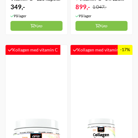
349,-
kapsler
899,-
1.047,-
På lager
På lager
Kjøp
Kjøp
-17%
Kollagen med vitamin C
Kollagen med vitamin C