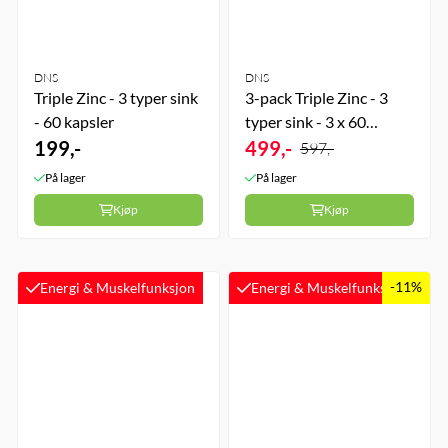
DNS
DNS
Triple Zinc - 3 typer sink
3-pack Triple Zinc - 3
- 60 kapsler
typer sink - 3 x 60
199,-
kapsler
499,-
597,-
På lager
På lager
Kjøp
Kjøp
-11%
Energi & Muskelfunksjon
Energi & Muskelfunksjon