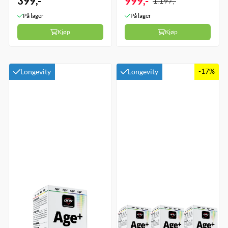
399,-
999,-
1.197,-
På lager
På lager
Kjøp
Kjøp
-17%
Longevity
Longevity