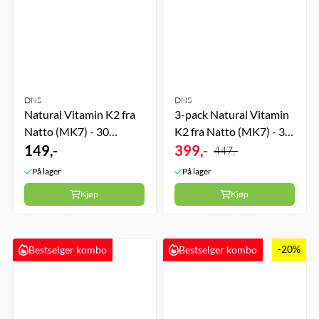
DNS
DNS
Natural Vitamin K2 fra
3-pack Natural Vitamin
Natto (MK7) - 30
K2 fra Natto (MK7) - 3 x
kapsler
149,-
30 kapsler
399,-
447,-
På lager
På lager
Kjøp
Kjøp
-20%
Bestselger kombo
Bestselger kombo