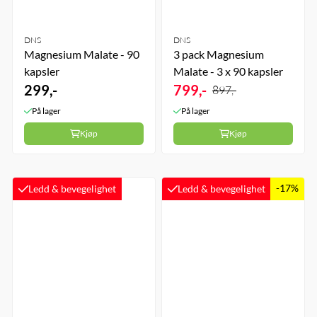
DNS
DNS
Magnesium Malate - 90
3 pack Magnesium
kapsler
Malate - 3 x 90 kapsler
299,-
799,-
897,-
På lager
På lager
Kjøp
Kjøp
-17%
Ledd & bevegelighet
Ledd & bevegelighet