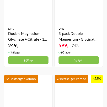
DNS
DNS
Double Magnesium -
3-pack Double
Glycinate + Citrate - 120
Magnesium - Glycinate
kapsler
249,-
+ Citrate - 3 x 120
599,-
747,-
kapsler
På lager
På lager
Kjøp
Kjøp
-22%
Bestselger kombo
Bestselger kombo