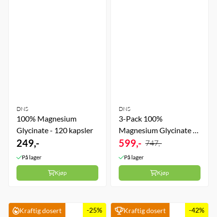
DNS
DNS
100% Magnesium
3-Pack 100%
Glycinate - 120 kapsler
Magnesium Glycinate -
249,-
3 x 120 kapsler
599,-
747,-
På lager
På lager
Kjøp
Kjøp
-25%
-42%
Kraftig dosert
Kraftig dosert