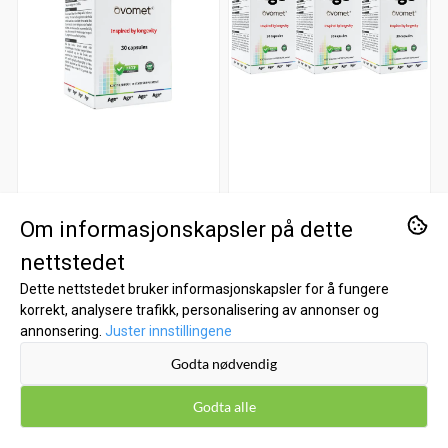
Om informasjonskapsler på dette
nettstedet
Dette nettstedet bruker informasjonskapsler for å fungere
korrekt, analysere trafikk, personalisering av annonser og
annonsering.
Juster innstillingene
DNS
DNS
Godta nødvendig
Age+ Ovomet®
3-pack Age+ Ovomet®
Longevity - 30 kapsler
Longevity - 3 x 30
Godta alle
399,-
kapsler
999,-
1.197,-