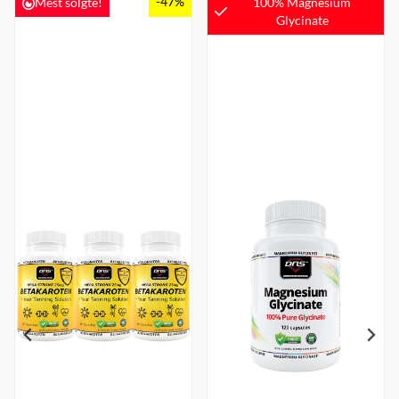
-47%
Mest solgte!
100% Magnesium
Glycinate