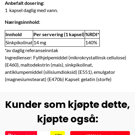
Anbefalt dosering:
1 kapsel daglig med vann.
Næringsinnhold:
Innhold
Per servering (1 kapsel)
%RDI*
Sinkpikolinat
14 mg
140%
*av daglig referanseinntak
Ingredienser: Fyllhjelpemiddel (mikrokrystallinsk cellulose)
(E460), maltodekstrin (mais), sinkpikolinat,
antiklumpemiddel (silisiumdioksid) (E551), emulgator
(magnesiumstearat) (E470b) Kapsel: gelatin (storfe)
Kunder som kjøpte dette,
kjøpte også: