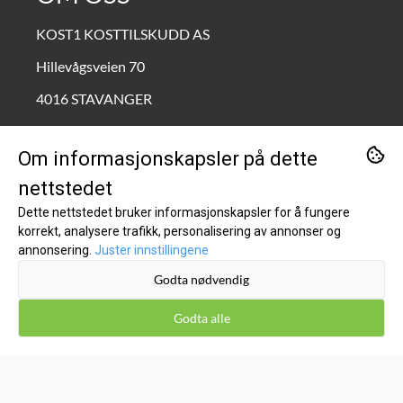
KOST1 KOSTTILSKUDD AS
Hillevågsveien 70
4016 STAVANGER
Org. nr. 995690772
Om informasjonskapsler på dette
Tlf:
90211111
nettstedet
kundeservice@kost1.no
Dette nettstedet bruker informasjonskapsler for å fungere
korrekt, analysere trafikk, personalisering av annonser og
KUNDESERVICE
annonsering.
Juster innstillingene
Godta nødvendig
Inspirasjon
Om oss
Godta alle
Kontakt oss
Salgsbetingelser