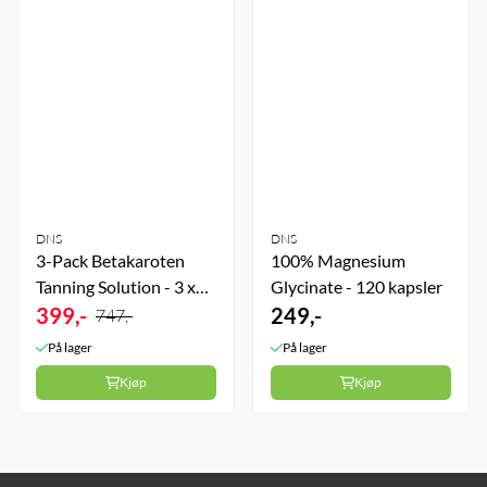
DNS
DNS
3-Pack Betakaroten
100% Magnesium
Tanning Solution - 3 x
Glycinate - 120 kapsler
60 kapsler
399,-
249,-
747,-
På lager
På lager
Kjøp
Kjøp