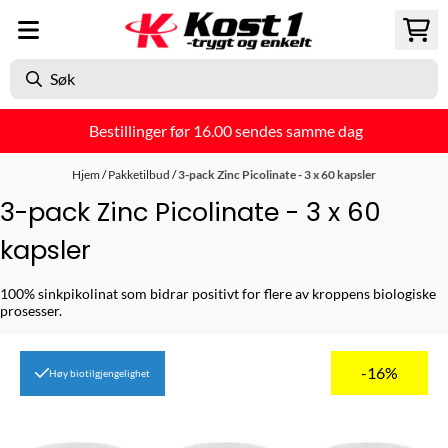
Hopp til innhold
Bestillinger før 16.00 sendes samme dag
Hjem
/
Pakketilbud
/
3-pack Zinc Picolinate - 3 x 60 kapsler
3-pack Zinc Picolinate - 3 x 60
kapsler
100% sinkpikolinat som bidrar positivt for flere av kroppens biologiske
prosesser.
-16%
Høy biotilgjengelighet