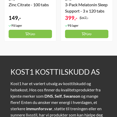
Zinc Citrate - 100 tabs
3-Pack Melatonin Sleep
Support - 3 x 120 tabs
149,-
399,-
597,-
På lager
På lager
Kjøp
Kjøp
KOST1 KOSTTILSKUDD AS
Kost1 har et variert utvalg av kosttilskudd og
helsekost. Hos oss finner du kvalitetsprodukter fra
kjente merker som
DNS
,
Self
,
Swanson
og mange
flere
!
Enten du ønsker mer energi i hverdagen, et
sterkere
immunforsvar
, støtte til treningen eller en
sunnere livsstil, har vi produkter som kan hjelpe deg