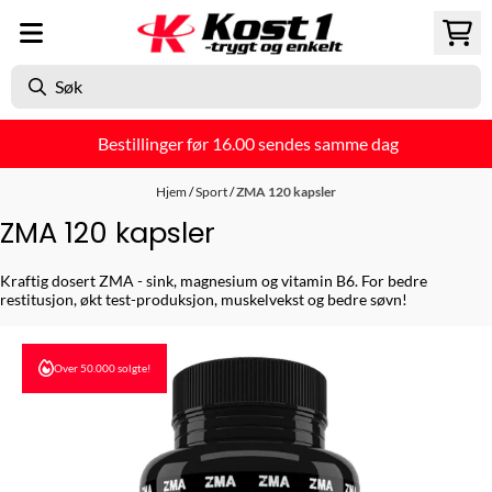
Hopp til innhold
Bestillinger før 16.00 sendes samme dag
Hjem
/
Sport
/
ZMA 120 kapsler
ZMA 120 kapsler
Kraftig dosert ZMA - sink, magnesium og vitamin B6. For bedre
restitusjon, økt test-produksjon, muskelvekst og bedre søvn!
Over 50.000 solgte!