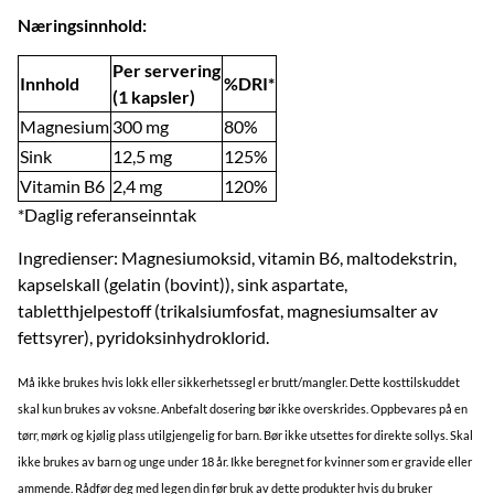
Næringsinnhold:
Per servering
Innhold
%DRI*
(1 kapsler)
Magnesium
300 mg
80%
Sink
12,5 mg
125%
Vitamin B6
2,4 mg
120%
*Daglig referanseinntak
Ingredienser: Magnesiumoksid, vitamin B6, maltodekstrin,
kapselskall (gelatin (bovint)), sink aspartate,
tabletthjelpestoff (trikalsiumfosfat, magnesiumsalter av
fettsyrer), pyridoksinhydroklorid.
Må ikke brukes hvis lokk eller sikkerhetssegl er brutt/mangler. Dette kosttilskuddet
skal kun brukes av voksne. Anbefalt dosering bør ikke overskrides. Oppbevares på en
tørr, mørk og kjølig plass utilgjengelig for barn. Bør ikke utsettes for direkte sollys. Skal
ikke brukes av barn og unge under 18 år. Ikke beregnet for kvinner som er gravide eller
ammende. Rådfør deg med legen din før bruk av dette produkter hvis du bruker