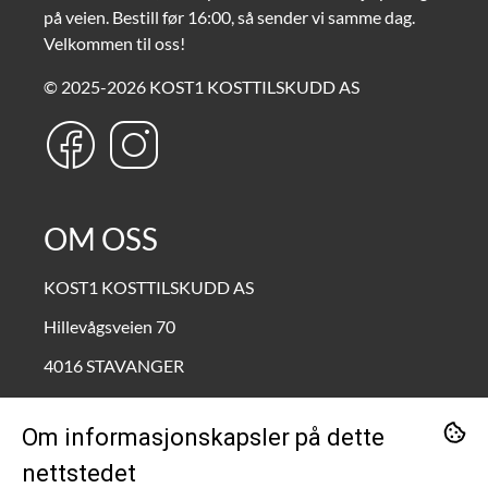
på veien. Bestill før 16:00, så sender vi samme dag.
Velkommen til oss!
© 2025-2026 KOST1 KOSTTILSKUDD AS
OM OSS
KOST1 KOSTTILSKUDD AS
Hillevågsveien 70
4016 STAVANGER
Org. nr. 995690772
Om informasjonskapsler på dette
Tlf:
90211111
nettstedet
kundeservice@kost1.no