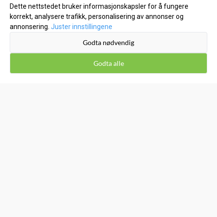
Dette nettstedet bruker informasjonskapsler for å fungere
korrekt, analysere trafikk, personalisering av annonser og
KUNDESERVICE
annonsering.
Juster innstillingene
Godta nødvendig
Inspirasjon
Godta alle
Om oss
Kontakt oss
Salgsbetingelser
Leveringsinfo
Retur og bytte
Kost1 Bikubå Hillevåg/Stavanger - Kjøp lokalt til lave
nettpriser!
Personvern
Miljø og Bærekraft
DNS Forhandler