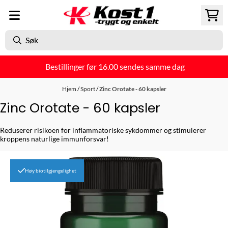
Hopp til innhold
Bestillinger før 16.00 sendes samme dag
Hjem
/
Sport
/
Zinc Orotate - 60 kapsler
Zinc Orotate - 60 kapsler
Reduserer risikoen for inflammatoriske sykdommer og stimulerer
kroppens naturlige immunforsvar!
Høy biotilgjengelighet