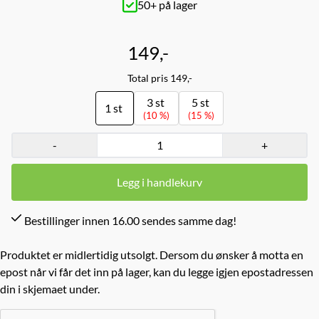
50+ på lager
149,-
Total pris 149,-
3 st
5 st
1 st
(10 %)
(15 %)
-
+
Legg i handlekurv
Bestillinger innen 16.00 sendes samme dag!
Produktet er midlertidig utsolgt. Dersom du ønsker å motta en
epost når vi får det inn på lager, kan du legge igjen epostadressen
din i skjemaet under.