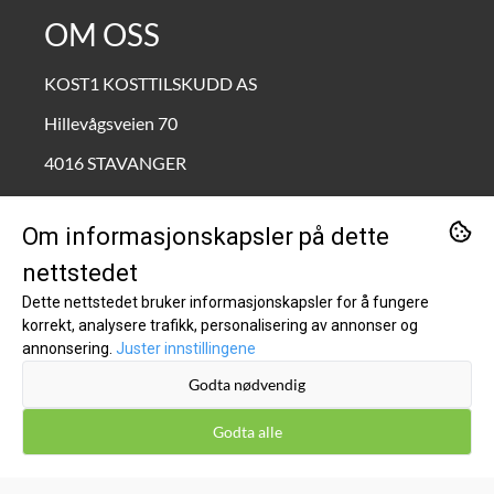
OM OSS
KOST1 KOSTTILSKUDD AS
Hillevågsveien 70
4016 STAVANGER
Org. nr. 995690772
Om informasjonskapsler på dette
Tlf:
90211111
nettstedet
kundeservice@kost1.no
Dette nettstedet bruker informasjonskapsler for å fungere
korrekt, analysere trafikk, personalisering av annonser og
KUNDESERVICE
annonsering.
Juster innstillingene
Godta nødvendig
Inspirasjon
Om oss
Godta alle
Kontakt oss