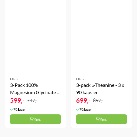
DNS
DNS
3-Pack 100%
3-pack L-Theanine - 3 x
Magnesium Glycinate -
90 kapsler
3 x 120 kapsler
599,-
699,-
747,-
897,-
På lager
På lager
Kjøp
Kjøp