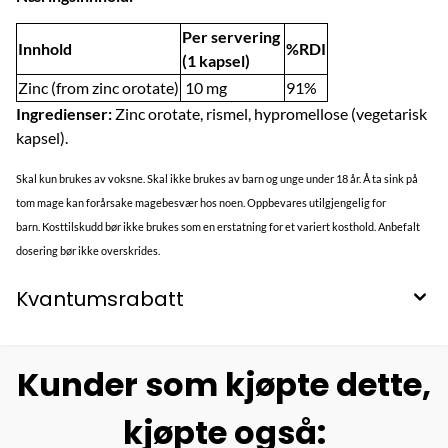
Per servering
Innhold
%RDI
(1 kapsel)
Zinc (from zinc orotate)
10 mg
91%
Ingredienser:
Zinc orotate, rismel, hypromellose (vegetarisk
kapsel).
Skal kun brukes av voksne. Skal ikke brukes av barn og unge under 18 år. Å ta sink på
tom mage kan forårsake magebesvær hos noen. Oppbevares utilgjengelig for
barn. Kosttilskudd bør ikke brukes som en erstatning for et variert kosthold. Anbefalt
dosering bør ikke overskrides.
Kvantumsrabatt
Kunder som kjøpte dette,
kjøpte også: