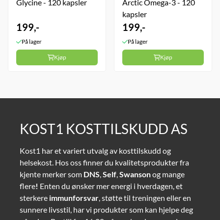
Glycine - 120 kapsler
Arctic Omega-3 - 120
kapsler
199,-
199,-
På lager
På lager
Kjøp
Kjøp
KOST1 KOSTTILSKUDD AS
Kost1 har et variert utvalg av kosttilskudd og
helsekost. Hos oss finner du kvalitetsprodukter fra
kjente merker som
DNS
,
Self
,
Swanson
og mange
flere
!
Enten du ønsker mer energi i hverdagen, et
sterkere
immunforsvar
, støtte til treningen eller en
sunnere livsstil, har vi produkter som kan hjelpe deg