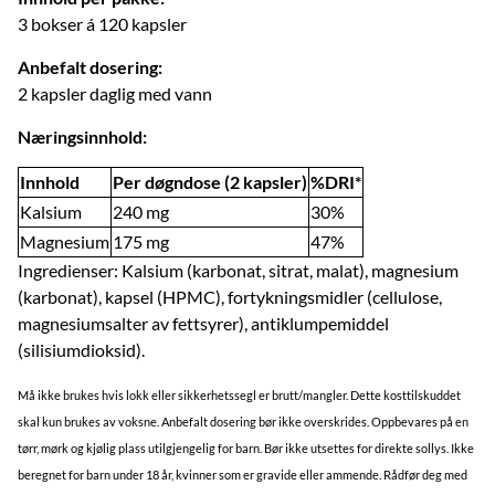
3 bokser á 120 kapsler
Anbefalt dosering:
2 kapsler daglig med vann
Næringsinnhold:
Innhold
Per døgndose (2 kapsler)
%DRI*
Kalsium
240 mg
30%
Magnesium
175 mg
47%
Ingredienser: Kalsium (karbonat, sitrat, malat), magnesium
(karbonat), kapsel (HPMC), fortykningsmidler (cellulose,
magnesiumsalter av fettsyrer), antiklumpemiddel
(silisiumdioksid).
Må ikke brukes hvis lokk eller sikkerhetssegl er brutt/mangler. Dette kosttilskuddet
skal kun brukes av voksne. Anbefalt dosering bør ikke overskrides. Oppbevares på en
tørr, mørk og kjølig plass utilgjengelig for barn. Bør ikke utsettes for direkte sollys. Ikke
beregnet for barn under 18 år, kvinner som er gravide eller ammende. Rådfør deg med