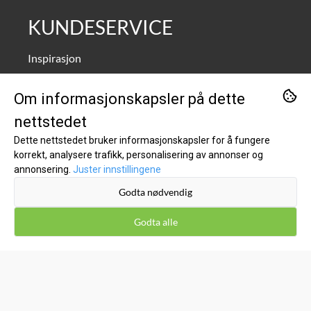
KUNDESERVICE
Inspirasjon
Om oss
Om informasjonskapsler på dette
Kontakt oss
nettstedet
Salgsbetingelser
Dette nettstedet bruker informasjonskapsler for å fungere
korrekt, analysere trafikk, personalisering av annonser og
Leveringsinfo
annonsering.
Juster innstillingene
Retur og bytte
Godta nødvendig
Kost1 Bikubå Hillevåg/Stavanger - Kjøp lokalt til lave
nettpriser!
Godta alle
Personvern
Miljø og Bærekraft
DNS Forhandler