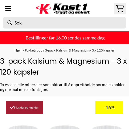
Hopp til innhold
Bestillinger før 16.00 sendes samme dag
Hjem
/
Pakketilbud
/
3-pack Kalsium & Magnesium - 3 x 120 kapsler
3-pack Kalsium & Magnesium - 3 x
120 kapsler
To essensielle mineraler som bidrar til å opprettholde normale knokler
og normal muskelfunksjon.
-16%
Muskler og knokler