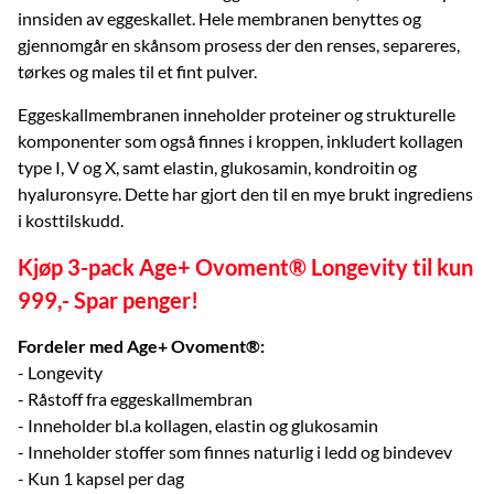
innsiden av eggeskallet. Hele membranen benyttes og
gjennomgår en skånsom prosess der den renses, separeres,
tørkes og males til et fint pulver.
Eggeskallmembranen inneholder proteiner og strukturelle
komponenter som også finnes i kroppen, inkludert kollagen
type I, V og X, samt elastin, glukosamin, kondroitin og
hyaluronsyre. Dette har gjort den til en mye brukt ingrediens
i kosttilskudd.
Kjøp 3-pack Age+ Ovoment® Longevity til kun
999,- Spar penger!
Fordeler med Age+ Ovomen
t®:
- Longevity
- Råstoff fra eggeskallmembran
- Inneholder bl.a kollagen, elastin og glukosamin
- Inneholder stoffer som finnes naturlig i ledd og bindevev
- Kun 1 kapsel per dag