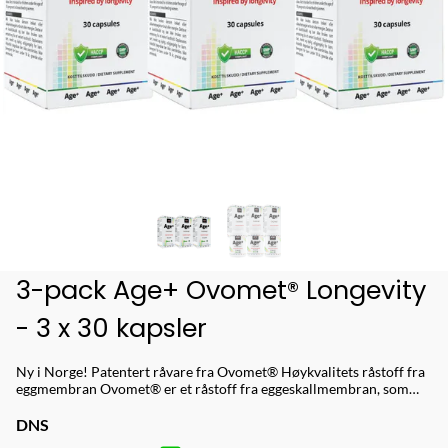
3-pack Age+ Ovomet® Longevity
- 3 x 30 kapsler
Ny i Norge! Patentert råvare fra Ovomet® Høykvalitets råstoff fra
eggmembran Ovomet® er et råstoff fra eggeskallmembran, som
sitter på innsiden av eggeskallet. Hele membranen benyttes og
gjennomgår en skånsom prosess der den renses, separeres, tørkes
DNS
og males til et fint pulver. Eggeskallmembranen inneholder