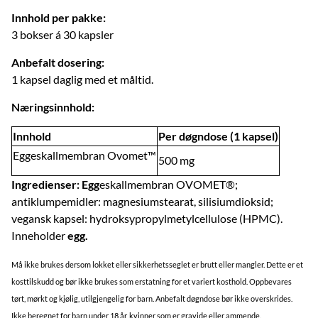
Innhold per pakke:
3 bokser á 30 kapsler
Anbefalt dosering:
1 kapsel daglig med et måltid.
Næringsinnhold:
Innhold
Per døgndose (1 kapsel)
Eggeskallmembran Ovomet™
500 mg
Ingredienser: Egg
eskallmembran OVOMET®;
antiklumpemidler: magnesiumstearat, silisiumdioksid;
vegansk kapsel: hydroksypropylmetylcellulose (HPMC).
Inneholder
egg.
Må ikke brukes dersom lokket eller sikkerhetsseglet er brutt eller mangler. Dette er et
kosttilskudd og bør ikke brukes som erstatning for et variert kosthold. Oppbevares
tørt, mørkt og kjølig, utilgjengelig for barn. Anbefalt døgndose bør ikke overskrides.
Ikke beregnet for barn under 18 år, kvinner som er gravide eller ammende.