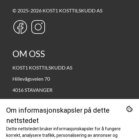
© 2025-2026 KOST1 KOSTTILSKUDD AS
OM OSS
KOST1 KOSTTILSKUDD AS
Hillevågsveien 70
4016 STAVANGER
Org. nr. 995690772
Om informasjonskapsler på dette
Tlf:
90211111
nettstedet
kundeservice@kost1.no
Dette nettstedet bruker informasjonskapsler for å fungere
korrekt, analysere trafikk, personalisering av annonser og