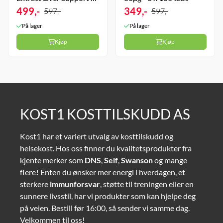
3 x 90 kapsler
499,-
349,-
597,-
597,-
På lager
På lager
Kjøp
Kjøp
KOST1 KOSTTILSKUDD AS
Kost1 har et variert utvalg av kosttilskudd og
helsekost. Hos oss finner du kvalitetsprodukter fra
kjente merker som
DNS
,
Self
,
Swanson
og mange
flere
!
Enten du ønsker mer energi i hverdagen, et
sterkere
immunforsvar
, støtte til treningen eller en
sunnere livsstil, har vi produkter som kan hjelpe deg
på veien. Bestill før 16:00, så sender vi samme dag.
Velkommen til oss!