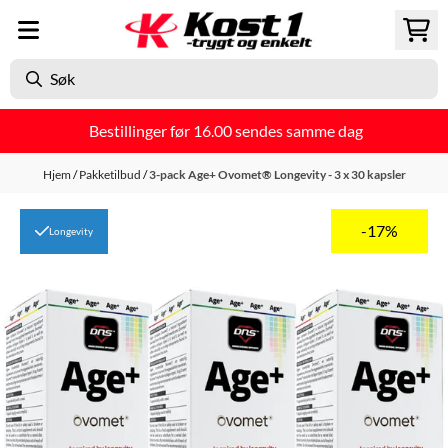
Hopp til innhold
Bestillinger før 16.00 sendes samme dag
Hjem
/
Pakketilbud
/
3-pack Age+ Ovomet® Longevity - 3 x 30 kapsler
-17%
Longevity