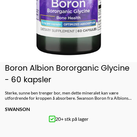
Boron Albion Bororganic Glycine
- 60 kapsler
Sterke, sunne ben trenger bor, men dette mineralet kan være
utfordrende for kroppen å absorbere. Swanson Boron fra Albions®
Bororganic Glycinate optimerer absorpsjon og biotilgjengelighet.
Albion sikrer at mineraler og råvarer holder høy standard. Boron
SWANSON
Albion Bororganic Glycine - Bidrar til sterke ben - 6 mg Boron per
20+ stk på lager
kapsel - 60 serveringer! Innhold per boks: 60 kapsler Anbefalt
dosering: 1 kapsel per dag sammen med vann. Næringsinnhold:
Innhold Per servering (1 kapsel) Bor (fra Albion® bororganisk
glycin) 6 mg Ingredienser: Bor (fra Albion® bororganisk glycin),