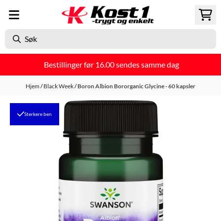
Hopp til innhold
Bestillinger før 16.00 sendes samme dag
Hjem
/
Black Week
/
Boron Albion Bororganic Glycine - 60 kapsler
Sterkere ben