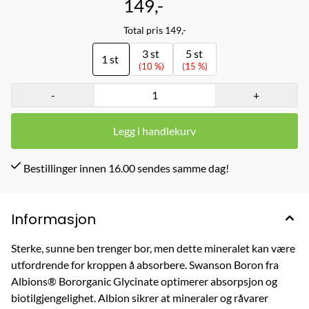
149,-
rismel, gelatin, maltodekstrin, magnesiumstearat. Skal kun brukes
av voksne. Rådfør deg med helsepersonell før du bruker dette
produktet hvis du er gravid eller ammer, tar medisiner eller har en
Total pris 149,-
medisinsk tilstand. Oppbevares utilgjengelig for barn. Kosttilskudd
bør ikke brukes som en erstatning for et variert kosthold. Anbefalt
3 st
5 st
1 st
dosering bør ikke overskrides.
(10 %)
(15 %)
-
+
Legg i handlekurv
Bestillinger innen 16.00 sendes samme dag!
Informasjon
Sterke, sunne ben trenger bor, men dette mineralet kan være
utfordrende for kroppen å absorbere. Swanson Boron fra
Albions® Bororganic Glycinate optimerer absorpsjon og
biotilgjengelighet. Albion sikrer at mineraler og råvarer