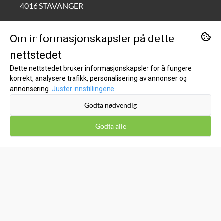
4016 STAVANGER
Org. nr. 995690772
Om informasjonskapsler på dette
Tlf:
90211111
nettstedet
kundeservice@kost1.no
Dette nettstedet bruker informasjonskapsler for å fungere
korrekt, analysere trafikk, personalisering av annonser og
KUNDESERVICE
annonsering.
Juster innstillingene
Godta nødvendig
Inspirasjon
Om oss
Godta alle
Kontakt oss
Salgsbetingelser
Leveringsinfo
Retur og bytte
Kost1 Bikubå Hillevåg/Stavanger - Kjøp lokalt til lave