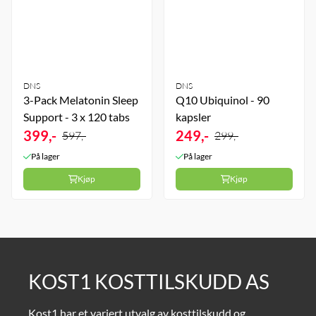
DNS
DNS
3-Pack Melatonin Sleep
Q10 Ubiquinol - 90
Support - 3 x 120 tabs
kapsler
399,-
249,-
597,-
299,-
På lager
På lager
Kjøp
Kjøp
KOST1 KOSTTILSKUDD AS
Kost1 har et variert utvalg av kosttilskudd og