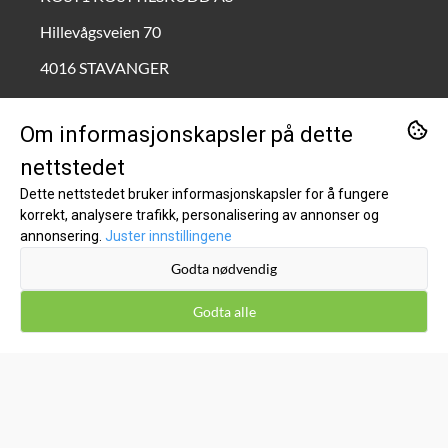
Hillevågsveien 70
4016 STAVANGER
Org. nr. 995690772
Om informasjonskapsler på dette
Tlf:
90211111
nettstedet
kundeservice@kost1.no
Dette nettstedet bruker informasjonskapsler for å fungere
korrekt, analysere trafikk, personalisering av annonser og
KUNDESERVICE
annonsering.
Juster innstillingene
Godta nødvendig
Inspirasjon
Om oss
Godta alle
Kontakt oss
Salgsbetingelser
Leveringsinfo