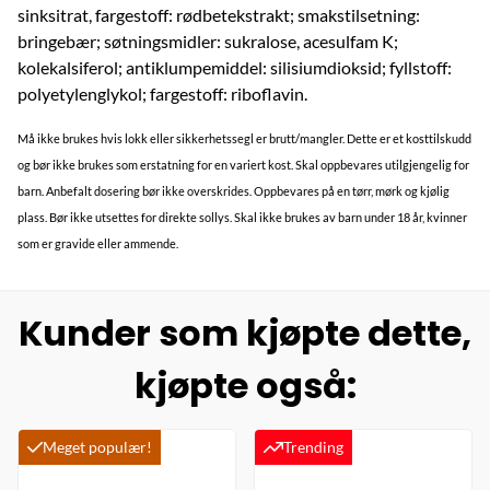
sinksitrat, fargestoff: rødbetekstrakt; smakstilsetning:
bringebær; søtningsmidler: sukralose, acesulfam K;
kolekalsiferol; antiklumpemiddel: silisiumdioksid; fyllstoff:
polyetylenglykol; fargestoff: riboflavin.
Må ikke brukes hvis lokk eller sikkerhetssegl er brutt/mangler. Dette er et kosttilskudd
og bør ikke brukes som erstatning for en variert kost. Skal oppbevares utilgjengelig for
barn. Anbefalt dosering bør ikke overskrides. Oppbevares på en tørr, mørk og kjølig
plass. Bør ikke utsettes for direkte sollys. Skal ikke brukes av barn under 18 år, kvinner
som er gravide eller ammende.
Kunder som kjøpte dette,
kjøpte også:
Meget populær!
Trending