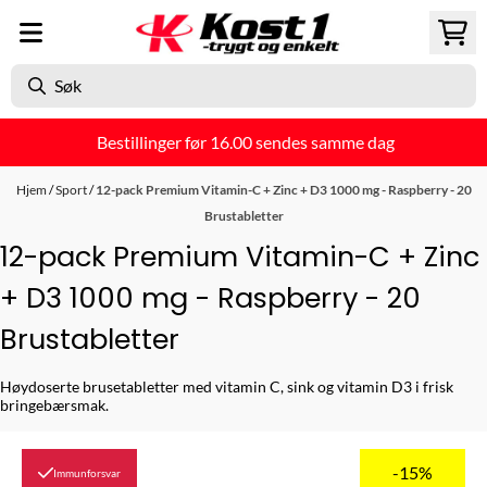
Hopp til innhold
Bestillinger før 16.00 sendes samme dag
Hjem
/
Sport
/
12-pack Premium Vitamin-C + Zinc + D3 1000 mg - Raspberry - 20
Brustabletter
12-pack Premium Vitamin-C + Zinc
+ D3 1000 mg - Raspberry - 20
Brustabletter
Høydoserte brusetabletter med vitamin C, sink og vitamin D3 i frisk
bringebærsmak.
-15%
Immunforsvar