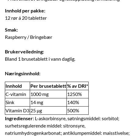
Innhold per pakke:
12 rør á 20 tabletter
Smak:
Raspberry / Bringebær
Brukerveiledning:
Bland 1 brusetablett i vann daglig.
Næringsinnhold:
Innhold
Per brusetablett
% av DRI*
C-vitamin
1000 mg
1250%
Sink
14 mg
140%
Vitamin D3
25 µg
500%
Ingredienser
: L-askorbinsyre, søtningsmiddel: sorbitol;
surhetsregulerende middel: sitronsyre,
natriumhydrogenkarbonat; antiklumpemiddel: maisstivelse;