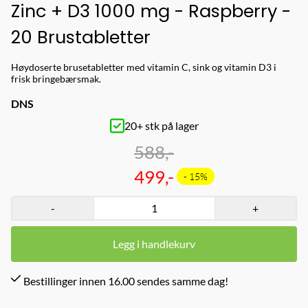
Zinc + D3 1000 mg - Raspberry -
20 Brustabletter
Høydoserte brusetabletter med vitamin C, sink og vitamin D3 i
frisk bringebærsmak.
DNS
20+ stk på lager
588,-
499,-
- 15%
-
+
Legg i handlekurv
Bestillinger innen 16.00 sendes samme dag!