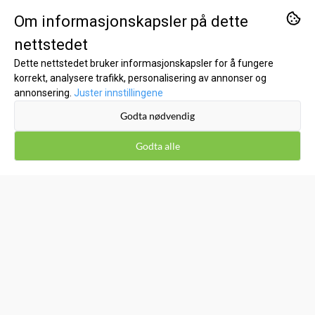
Org. nr. 995690772
Om informasjonskapsler på dette
Tlf:
90211111
nettstedet
kundeservice@kost1.no
Dette nettstedet bruker informasjonskapsler for å fungere
korrekt, analysere trafikk, personalisering av annonser og
KUNDESERVICE
annonsering.
Juster innstillingene
Godta nødvendig
Inspirasjon
Godta alle
Om oss
Kontakt oss
Salgsbetingelser
Leveringsinfo
Retur og bytte
Kost1 Bikubå Hillevåg/Stavanger - Kjøp lokalt til lave
nettpriser!
Personvern