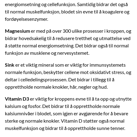
energiomsetning og cellefunksjon. Samtidig bidrar det også
til normal muskelfunksjon, blodet sin evne til å koagulere og
fordøyelsesenzymer.
Magnesium
er med på over 300 ulike prosesser i kroppen, og
bidrar hovedsakelig til å redusere tretthet og utmattelse ved
å støtte normal energiomsetning. Det bidrar også til normal
funksjon av musklene og nervesystemet.
Sink
er et viktig mineral som er viktig for immunsystemets
normale funksjon, beskytter cellene mot oksidativt stress, og
deltar i celledelingsprosessen. Det bidrar i tillegg til å
opprettholde normale knokler, hår, negler og hud.
Vitamin D3
er viktig for kroppens evne til å ta opp og utnytte
kalsium og fosfor. Det bidrar til å opprettholde normale
kalsiumnivåer i blodet, som igjen er avgjørende for å bevare
sterke og normale knokler. Vitamin D støtter også normal
muskelfunksjon og bidrar til å opprettholde sunne tenner.