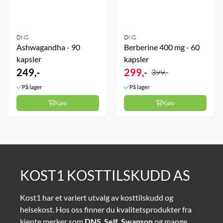
DNS
DNS
Ashwagandha - 90
Berberine 400 mg - 60
kapsler
kapsler
249,-
299,-
399,-
På lager
På lager
Kjøp
Kjøp
KOST1 KOSTTILSKUDD AS
Kost1 har et variert utvalg av kosttilskudd og
helsekost. Hos oss finner du kvalitetsprodukter fra
kjente merker som
DNS
,
Self
,
Swanson
og mange