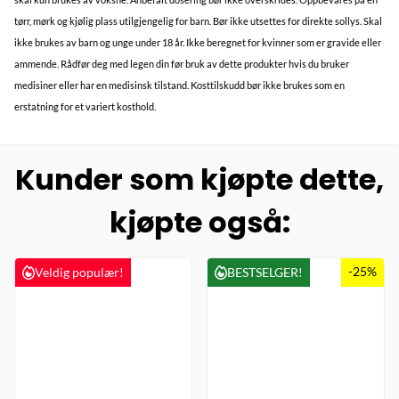
tørr, mørk og kjølig plass utilgjengelig for barn. Bør ikke utsettes for direkte sollys. Skal
ikke brukes av barn og unge under 18 år. Ikke beregnet for kvinner som er gravide eller
ammende. Rådfør deg med legen din før bruk av dette produkter hvis du bruker
medisiner eller har en medisinsk tilstand. Kosttilskudd bør ikke brukes som en
erstatning for et variert kosthold.
Kunder som kjøpte dette,
kjøpte også:
-25%
Veldig populær!
BESTSELGER!