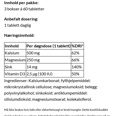
Innhold per pakke:
3 bokser á 60 tabletter
Anbefalt dosering:
1 tablett daglig
Næringsinnhold:
Innhold
Per døgndose (1 tablett)
%DRI*
Kalsium
500 mg
62%
Magnesium
250 mg
66%
Sink
14 mg
140%
Vitamin D3
2,5 µg (100 IU)
50%
Ingredienser: Kalsiumkarbonat; fyllhjelpemiddel:
mikrokrystallinsk cellulose; magnesiumoksid; belegg:
polyvinylalkohol; sinkoksid; antiklumpemiddel:
silisiumdioksid, magnesiumstearat; kolekalsiferol.
Må ikke brukes hvis lokk eller sikkerhetssegl er brutt/mangler. Dette kosttilskuddet
skal kun brukes av voksne. Anbefalt dosering bør ikke overskrides. Oppbevares på en