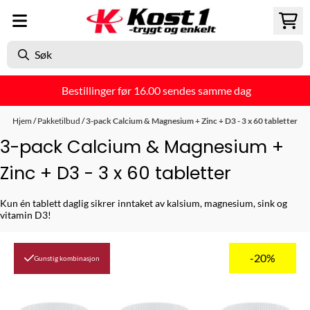
Hopp til innhold
Bestillinger før 16.00 sendes samme dag
Hjem
/
Pakketilbud
/
3-pack Calcium & Magnesium + Zinc + D3 - 3 x 60 tabletter
3-pack Calcium & Magnesium +
Zinc + D3 - 3 x 60 tabletter
Kun én tablett daglig sikrer inntaket av kalsium, magnesium, sink og
vitamin D3!
-20%
Gunstig kombinasjon