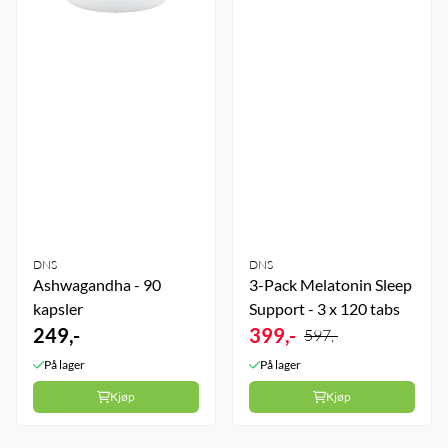
DNS
DNS
Ashwagandha - 90
3-Pack Melatonin Sleep
kapsler
Support - 3 x 120 tabs
249,-
399,-
597,-
På lager
På lager
Kjøp
Kjøp