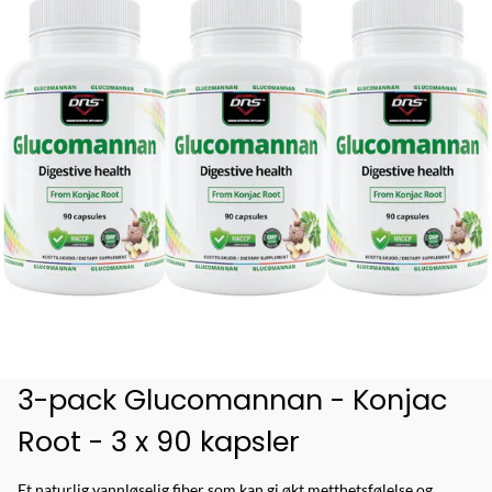
3-pack Glucomannan - Konjac
Root - 3 x 90 kapsler
Et naturlig vannløselig fiber som kan gi økt metthetsfølelse og