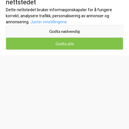
nettstedet
Salgsbetingelser
Dette nettstedet bruker informasjonskapsler for å fungere
korrekt, analysere trafikk, personalisering av annonser og
Leveringsinfo
annonsering.
Juster innstillingene
Retur og bytte
Godta nødvendig
Kost1 Bikubå Hillevåg/Stavanger - Kjøp lokalt til lave
nettpriser!
Godta alle
Personvern
Miljø og Bærekraft
DNS Forhandler
Affiliate partner
NYHETSBREV
Registrer deg for å motta nyheter og tilbud!
E-post