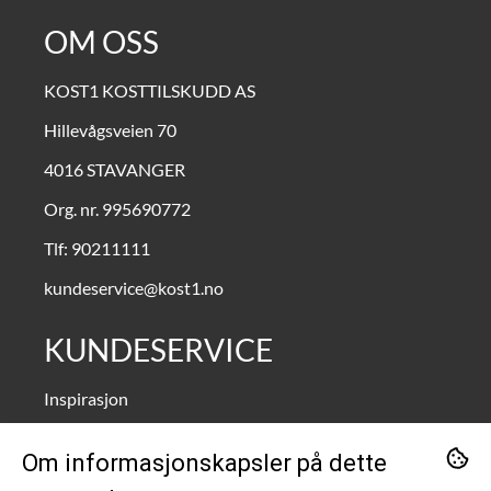
OM OSS
KOST1 KOSTTILSKUDD AS
Hillevågsveien 70
4016 STAVANGER
Org. nr. 995690772
Tlf:
90211111
kundeservice@kost1.no
KUNDESERVICE
Inspirasjon
Om oss
Om informasjonskapsler på dette
Kontakt oss