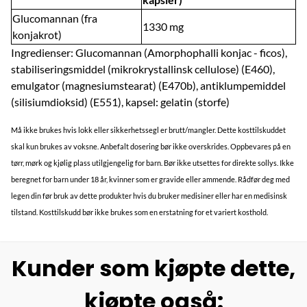
Glucomannan (fra
1330 mg
konjakrot)
Ingredienser: Glucomannan (Amorphophalli konjac - ficos),
stabiliseringsmiddel (mikrokrystallinsk cellulose) (E460),
emulgator (magnesiumstearat) (E470b), antiklumpemiddel
(silisiumdioksid) (E551), kapsel: gelatin (storfe)
Må ikke brukes hvis lokk eller sikkerhetssegl er brutt/mangler. Dette kosttilskuddet
skal kun brukes av voksne. Anbefalt dosering bør ikke overskrides. Oppbevares på en
tørr, mørk og kjølig plass utilgjengelig for barn. Bør ikke utsettes for direkte sollys. Ikke
beregnet for barn under 18 år, kvinner som er gravide eller ammende. Rådfør deg med
legen din før bruk av dette produkter hvis du bruker medisiner eller har en medisinsk
tilstand. Kosttilskudd bør ikke brukes som en erstatning for et variert kosthold.
Kunder som kjøpte dette,
kjøpte også: