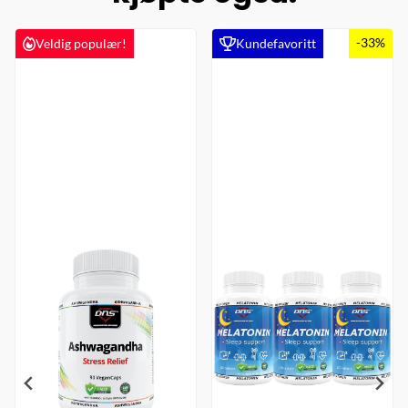
-33%
Veldig populær!
Kundefavoritt