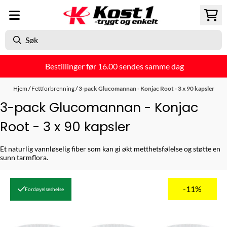
Hopp til innhold
Bestillinger før 16.00 sendes samme dag
Hjem
/
Fettforbrenning
/
3-pack Glucomannan - Konjac Root - 3 x 90 kapsler
3-pack Glucomannan - Konjac
Root - 3 x 90 kapsler
Et naturlig vannløselig fiber som kan gi økt metthetsfølelse og støtte en
sunn tarmflora.
-11%
Fordøyelseshelse