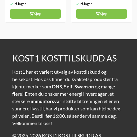
På lager
På lager
Kjøp
Kjøp
KOST1 KOSTTILSKUDD AS
Kost1 har et variert utvalg av kosttilskudd og
helsekost. Hos oss finner du kvalitetsprodukter fra
kjente merker som
DNS
,
Self
,
Swanson
og mange
flere
!
Enten du ønsker mer energi i hverdagen, et
sterkere
immunforsvar
, støtte til treningen eller en
sunnere livsstil, har vi produkter som kan hjelpe deg
på veien. Bestill før 16:00, så sender vi samme dag.
Velkommen til oss!
© 2025-2026 KOST1 KOSTTILSKUDD AS