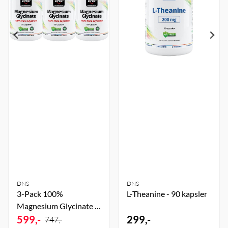
DNS
DNS
3-Pack 100%
L-Theanine - 90 kapsler
Magnesium Glycinate -
3 x 120 kapsler
599,-
299,-
747,-