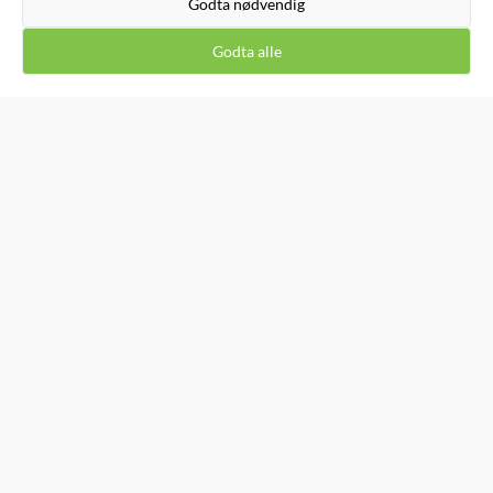
Godta nødvendig
Inspirasjon
Om oss
Godta alle
Kontakt oss
Salgsbetingelser
Leveringsinfo
Retur og bytte
Kost1 Bikubå Hillevåg/Stavanger - Kjøp lokalt til lave
nettpriser!
Personvern
Miljø og Bærekraft
DNS Forhandler
Affiliate partner
NYHETSBREV