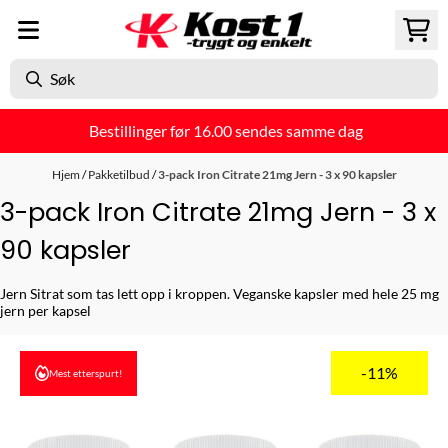
Hopp til innhold
Bestillinger før 16.00 sendes samme dag
Hjem
/
Pakketilbud
/
3-pack Iron Citrate 21mg Jern - 3 x 90 kapsler
3-pack Iron Citrate 21mg Jern - 3 x
90 kapsler
Jern Sitrat som tas lett opp i kroppen. Veganske kapsler med hele 25 mg
jern per kapsel
-11%
Mest etterspurt!