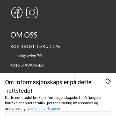
OM OSS
KOST1 KOSTTILSKUDD AS
Hillevågsveien 70
4016 STAVANGER
Org. nr. 995690772
Om informasjonskapsler på dette
Tlf:
90211111
nettstedet
kundeservice@kost1.no
Dette nettstedet bruker informasjonskapsler for å fungere
korrekt, analysere trafikk, personalisering av annonser og
KUNDESERVICE
annonsering.
Juster innstillingene