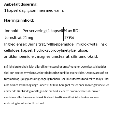
Anbefalt dosering:
1 kapsel daglig sammen med vann.
Næringsinnhold:
Innhold
Per servering (1 kapsel)
% av RDI
Jernsitrat
21 mg
179%
Ingredienser: Jernsitrat, fyllhjelpemiddel: mikrokrystallinsk
cellulose; kapsel: hydroksypropylmetylcellulose;
antiklumpemidler: magnesiumstearat, silisiumdioksid.
Må ikke brukes hvis lokk eller sikkerhetssegl er brutt/mangler. Dette kosttilskuddet
skal kun brukes av voksne. Anbefalt dosering bør ikke overskrides. Oppbevares på en
tørr, mørk og kjølig plass utilgjengelig for barn. Bør ikke utsettes for direkte sollys. Skal
ikke brukes av barn og unge under 18 år. Ikke beregnet for kvinner som er gravide eller
ammende. Rådfør deg med legen din før bruk av dette produkter hvis du bruker
medisiner eller har en medisinsk tilstand. Kosttilskudd bør ikke brukes som en
erstatning for et variert kosthold.