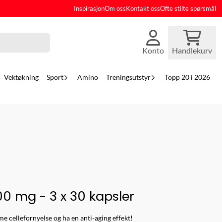
Inspirasjon
Om oss
Kontakt oss
Ofte stilte spørsmål
Konto
Handlekurv
Vektøkning
Sport
Amino
Treningsutstyr
Topp 20 i 2026
0 mg - 3 x 30 kapsler
 cellefornyelse og ha en anti-aging effekt!