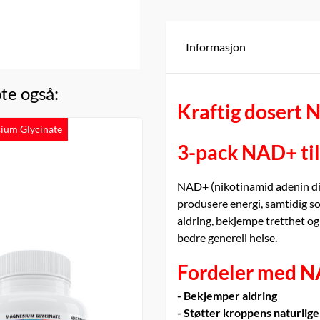
Informasjon
te også:
Kraftig dosert 
ium Glycinate
Meget populær!
DNS
3-pack Vitamin K2 (MK7) - 3 x 
3-pack NAD+ til
tabletter
399,-
447,-
NAD+ (nikotinamid adenin dinu
På lager
produsere energi, samtidig so
aldring, bekjempe tretthet og
Kjøp
bedre generell helse.
Fordeler med N
- Bekjemper aldring
- Støtter kroppens naturlige