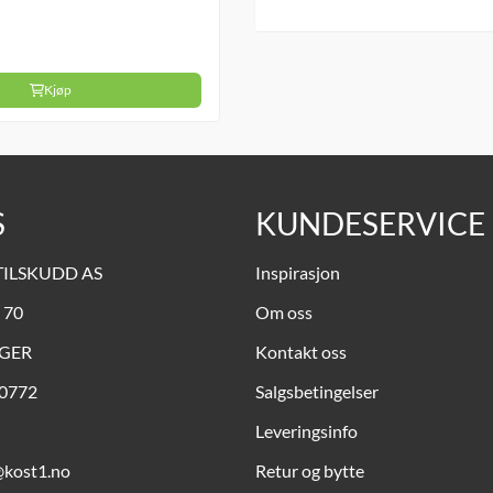
Kjøp
S
KUNDESERVICE
TILSKUDD AS
Inspirasjon
 70
Om oss
NGER
Kontakt oss
90772
Salgsbetingelser
Leveringsinfo
@kost1.no
Retur og bytte