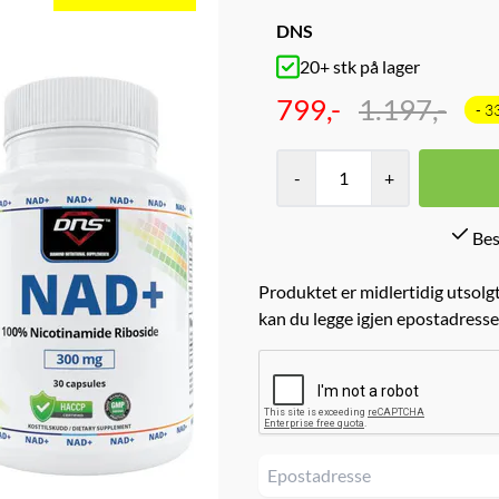
DNS
20+ stk på lager
799,-
1.197,-
- 3
-
+
Bes
Produktet er midlertidig utsolgt
kan du legge igjen epostadresse