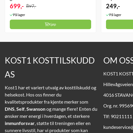
699,-
249,-
897,-
På lager
På lager
Kjøp
KOST1 KOSTTILSKUDD
OM OS
AS
KOST1 KOST
Hillevågsveien
Kost1 har et variert utvalg av kosttilskudd og
helsekost. Hos oss finner du
4016 STAVA
kvalitetsprodukter fra kjente merker som
Org. nr. 9956
DNS
,
Self
,
Swanson
og mange flere
!
Enten du
ønsker mer energi i hverdagen, et sterkere
Tlf:
90211111
immunforsvar
, støtte til treningen eller en
kundeservice
sunnere livsstil, har vi produkter som kan