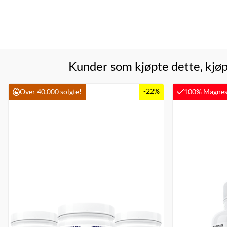
Kunder som kjøpte dette, kjøp
-22%
Over 40.000 solgte!
100% Magnes