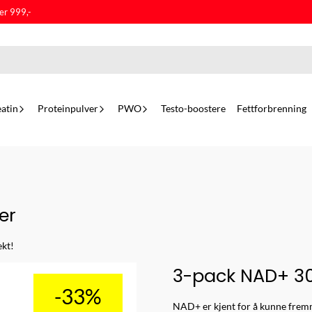
er 999,-
atin
Proteinpulver
PWO
Testo-boostere
Fettforbrenning
er
ekt!
3-pack NAD+ 30
-33%
NAD+ er kjent for å kunne fremme