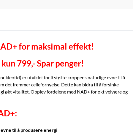
NAD+ for maksimal effekt!
-11%
-16%
Trending!
DNS
D
60
3-pack Vitamin D3 + K2 (MK-7) - 3 x 60
3-
 kun 799,- Spar penger!
caps
12
499,-
3
597,-
kleotid) er utviklet for å støtte kroppens naturlige evne til å
På lager
m det fremmer cellefornyelse. Dette kan bidra til å forsinke
 gi økt vitalitet. Opplev fordelene med NAD+ for økt velvære og
Kjøp
AD+:
 evne til å produsere energi