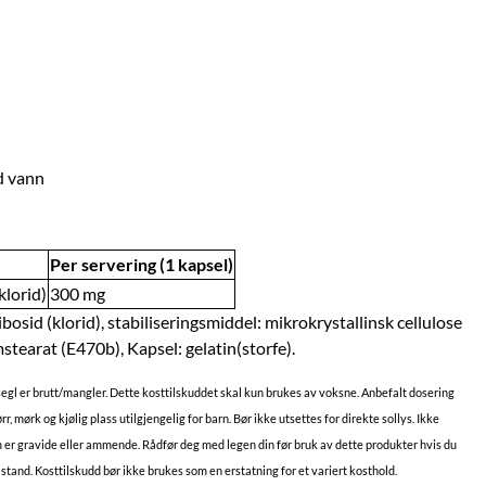
d vann
Per servering (1 kapsel)
lorid)
300 mg
osid (klorid), stabiliseringsmiddel: mikrokrystallinsk cellulose
earat (E470b), Kapsel: gelatin(storfe).
segl er brutt/mangler. Dette kosttilskuddet skal kun brukes av voksne. Anbefalt dosering
, mørk og kjølig plass utilgjengelig for barn. Bør ikke utsettes for direkte sollys. Ikke
m er gravide eller ammende. Rådfør deg med legen din før bruk av dette produkter hvis du
lstand. Kosttilskudd bør ikke brukes som en erstatning for et variert kosthold.