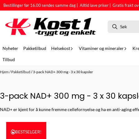
Hopp til innhold
Bestillinger før 16.00 sendes samme dag | Alltid lave priser | Gratis frakt ov
Nyheter
Pakketilbud
Helsekost
Vitaminer og mineraler
Kre
Tilbud
Hjem
/
Pakketilbud
/
3-pack NAD+ 300 mg - 3 x 30 kapsler
3-pack NAD+ 300 mg - 3 x 30 kapsl
NAD+ er kjent for å kunne fremme cellefornyelse og ha en anti-aging eff
BESTSELGER!