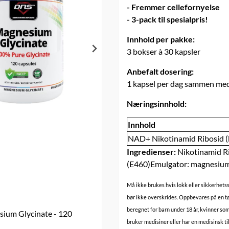
- Fremmer cellefornyelse
- 3-pack til spesialpris!
Innhold per pakke:
3 bokser à 30 kapsler
Anbefalt dosering:
1 kapsel per dag sammen me
Næringsinnhold:
Innhold
NAD+ Nikotinamid Ribosid (k
Ingredienser:
Nikotinamid Rib
(E460)Emulgator: magnesiumst
Må ikke brukes hvis lokk eller sikkerhets
bør ikke overskrides. Oppbevares på en tørr
beregnet for barn under 18 år, kvinner so
ium Glycinate - 120
bruker medisiner eller har en medisinsk ti