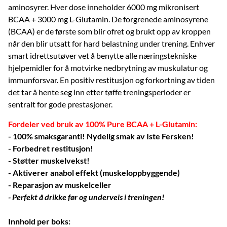
aminosyrer. Hver dose inneholder 6000 mg mikronisert
BCAA + 3000 mg L-Glutamin. De forgrenede aminosyrene
(BCAA) er de første som blir ofret og brukt opp av kroppen
når den blir utsatt for hard belastning under trening. Enhver
smart idrettsutøver vet å benytte alle næringstekniske
hjelpemidler for å motvirke nedbrytning av muskulatur og
immunforsvar. En positiv restitusjon og forkortning av tiden
det tar å hente seg inn etter tøffe treningsperioder er
sentralt for gode prestasjoner.
Fordeler ved bruk av 100% Pure BCAA + L-Glutamin:
- 100% smaksgaranti! Nydelig smak av Iste Fersken!
- Forbedret restitusjon!
- Støtter muskelvekst!
- Aktiverer anabol effekt (muskeloppbyggende)
- Reparasjon av muskelceller
- Perfekt å drikke før og underveis i treningen!
Innhold per boks: