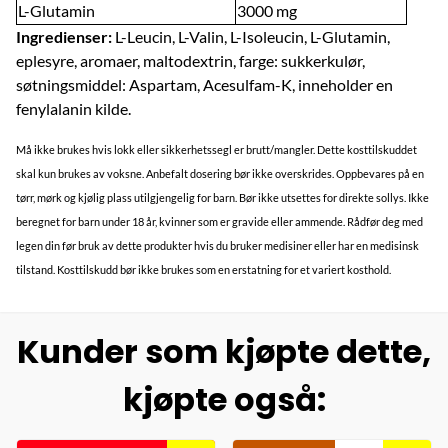
L-Glutamin
3000 mg
Ingredienser:
L-Leucin, L-Valin, L-Isoleucin, L-Glutamin,
eplesyre, aromaer, maltodextrin, farge: sukkerkulør,
søtningsmiddel: Aspartam, Acesulfam-K, inneholder en
fenylalanin kilde.
Må ikke brukes hvis lokk eller sikkerhetssegl er brutt/mangler. Dette kosttilskuddet
skal kun brukes av voksne. Anbefalt dosering bør ikke overskrides. Oppbevares på en
tørr, mørk og kjølig plass utilgjengelig for barn. Bør ikke utsettes for direkte sollys. Ikke
beregnet for barn under 18 år, kvinner som er gravide eller ammende. Rådfør deg med
legen din før bruk av dette produkter hvis du bruker medisiner eller har en medisinsk
tilstand. Kosttilskudd bør ikke brukes som en erstatning for et variert kosthold.
Kunder som kjøpte dette,
kjøpte også: