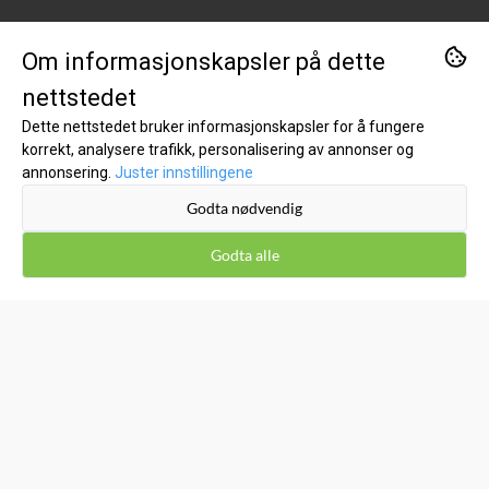
Org. nr. 995690772
Om informasjonskapsler på dette
Tlf:
90211111
nettstedet
kundeservice@kost1.no
Dette nettstedet bruker informasjonskapsler for å fungere
korrekt, analysere trafikk, personalisering av annonser og
KUNDESERVICE
annonsering.
Juster innstillingene
Godta nødvendig
Inspirasjon
Om oss
Godta alle
Kontakt oss
Salgsbetingelser
Leveringsinfo
Retur og bytte
Kost1 Bikubå Hillevåg/Stavanger - Kjøp lokalt til lave
nettpriser!