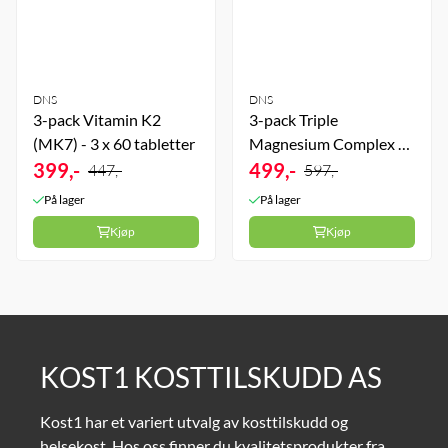
DNS
DNS
3-pack Vitamin K2
3-pack Triple
(MK7) - 3 x 60 tabletter
Magnesium Complex -
399,-
3 x 120 tabletter
499,-
447,-
597,-
På lager
På lager
Kjøp
Kjøp
KOST1 KOSTTILSKUDD AS
Kost1 har et variert utvalg av kosttilskudd og
helsekost. Hos oss finner du kvalitetsprodukter fra