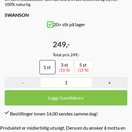
100% naturlig.
SWANSON
20+ stk på lager
249,-
Total pris 249,-
3 st
5 st
1 st
(10 %)
(15 %)
-
+
Legg i handlekurv
Bestillinger innen 16.00 sendes samme dag!
Produktet er midlertidig utsolgt. Dersom du ønsker å motta en