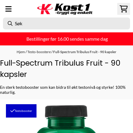
Hopp til innhold
Bestillinger før 16.00 sendes samme dag
Hjem
/
Testo-boostere
/
Full-Spectrum Tribulus Fruit - 90 kapsler
Full-Spectrum Tribulus Fruit - 90
kapsler
En sterk testobooster som kan bidra til økt testonivå og styrke! 100%
naturlig.
Testobooster