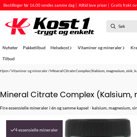
Hopp til innhold
Bestillinger før 16.00 sendes samme dag | Alltid lave priser | Gratis frakt ov
Nyheter
Pakketilbud
Helsekost
Vitaminer og mineraler
Kre
Tilbud
Hjem
/
Vitaminer og mineraler
/
Mineral Citrate Complex (Kalsium, magnesium, sink, ka
Mineral Citrate Complex (Kalsium, 
Fire essensielle mineraler i én og samme kapsel - kalsium, magnesium, si
4 essensielle mineraler