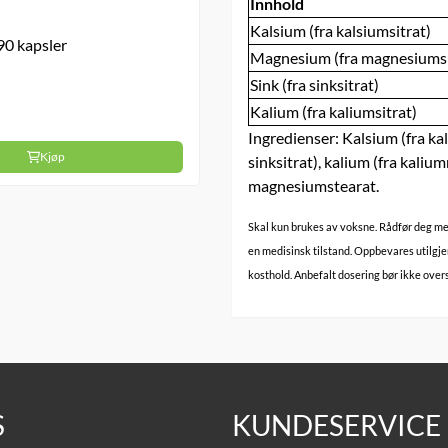
Innhold
Kalsium (fra kalsiumsitrat)
90 kapsler
Magnesium (fra magnesiumsi
Sink (fra sinksitrat)
Kalium (fra kaliumsitrat)
Ingredienser: Kalsium (fra ka
Kjøp
sinksitrat), kalium (fra kalium
magnesiumstearat.
Skal kun brukes av voksne. Rådfør deg med
en medisinsk tilstand. Oppbevares utilgjen
kosthold. Anbefalt dosering bør ikke over
S
KUNDESERVICE