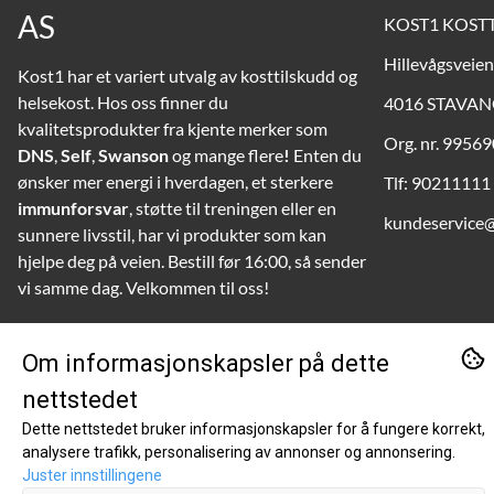
AS
KOST1 KOST
Hillevågsveien
Kost1 har et variert utvalg av kosttilskudd og
helsekost. Hos oss finner du
4016 STAVA
kvalitetsprodukter fra kjente merker som
Org. nr. 9956
DNS
,
Self
,
Swanson
og mange flere
!
Enten du
ønsker mer energi i hverdagen, et sterkere
Tlf:
90211111
immunforsvar
, støtte til treningen eller en
kundeservice
sunnere livsstil, har vi produkter som kan
hjelpe deg på veien. Bestill før 16:00, så sender
vi samme dag. Velkommen til oss!
© 2025-2026 KOST1 KOSTTILSKUDD AS
Om informasjonskapsler på dette
nettstedet
Dette nettstedet bruker informasjonskapsler for å fungere korrekt,
analysere trafikk, personalisering av annonser og annonsering.
Juster innstillingene