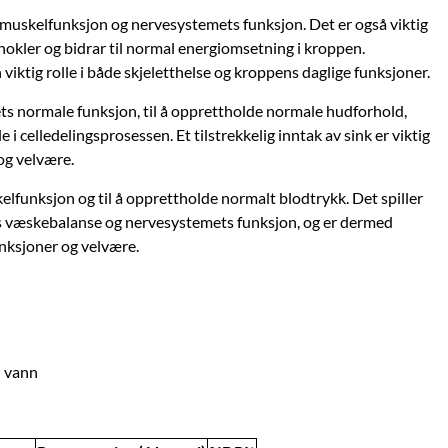
 muskelfunksjon og nervesystemets funksjon. Det er også viktig
okler og bidrar til normal energiomsetning i kroppen.
iktig rolle i både skjeletthelse og kroppens daglige funksjoner.
s normale funksjon, til å opprettholde normale hudforhold,
le i celledelingsprosessen. Et tilstrekkelig inntak av sink er viktig
og velvære.
elfunksjon og til å opprettholde normalt blodtrykk. Det spiller
ens væskebalanse og nervesystemets funksjon, og er dermed
unksjoner og velvære.
d vann