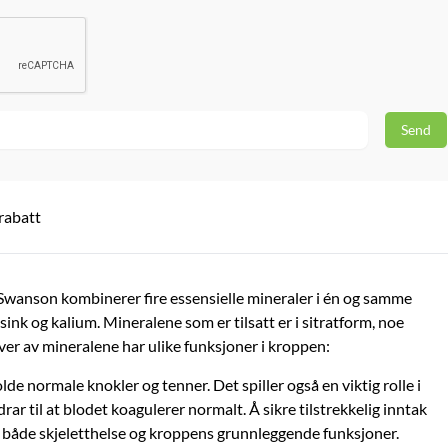
rabatt
-16%
Kundefavoritt!
Å
DNS
D
sler
3-pack Milk Thistle Extract Liver
El
Swanson kombinerer fire essensielle mineraler i én og samme
Support - 3 x 90 kapsler
ink og kalium. Mineralene som er tilsatt er i sitratform, noe
499,-
2
597,-
er av mineralene har ulike funksjoner i kroppen:
På lager
lde normale knokler og tenner. Det spiller også en viktig rolle i
Kjøp
ar til at blodet koagulerer normalt. Å sikre tilstrekkelig inntak
or både skjeletthelse og kroppens grunnleggende funksjoner.