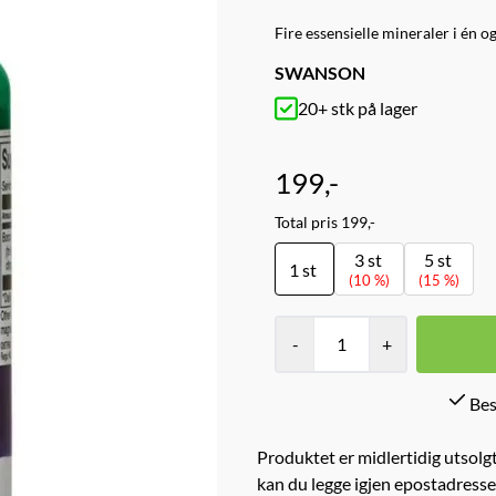
Fire essensielle mineraler i én 
SWANSON
20+ stk på lager
199,-
Total pris 199,-
3 st
5 st
1 st
(10 %)
(15 %)
-
+
Bes
Produktet er midlertidig utsolgt
kan du legge igjen epostadresse