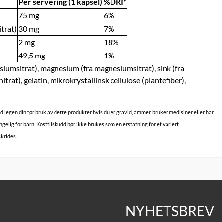
Per servering (1 kapsel)
%DRI*
75 mg
6%
trat)
30 mg
7%
2 mg
18%
49,5 mg
1%
lsiumsitrat), magnesium (fra magnesiumsitrat), sink (fra
nitrat), gelatin, mikrokrystallinsk cellulose (plantefiber),
 legen din før bruk av dette produkter hvis du er gravid, ammer, bruker medisiner eller har
gelig for barn. Kosttilskudd bør ikke brukes som en erstatning for et variert
skrides.
NYHETSBREV