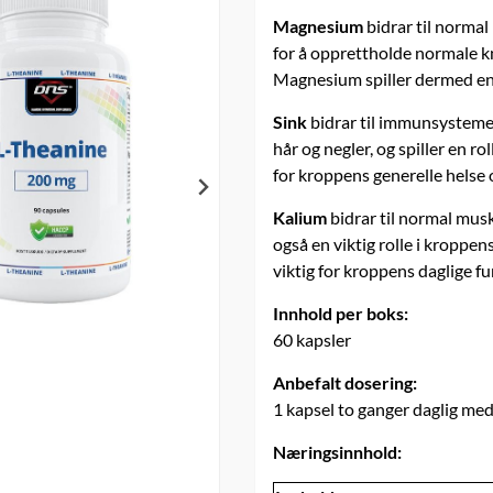
Magnesium
bidrar til normal
for å opprettholde normale kn
Magnesium spiller dermed en v
Sink
bidrar til immunsystemet
hår og negler, og spiller en rol
for kroppens generelle helse 
Kalium
bidrar til normal musk
også en viktig rolle i kropp
viktig for kroppens daglige f
Innhold per boks:
60 kapsler
Anbefalt dosering:
1 kapsel to ganger daglig me
Næringsinnhold: