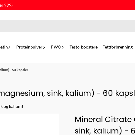
er 999,-
atin
Proteinpulver
PWO
Testo-boostere
Fettforbrenning
lium) - 60 kapsler
magnesium, sink, kalium) - 60 kapsl
nk og kalium!
Mineral Citrat
sink, kalium) - 