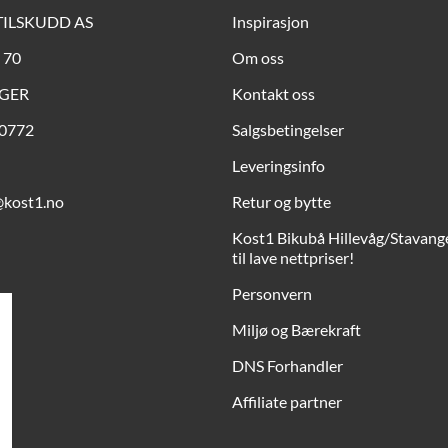
TILSKUDD AS
Inspirasjon
 70
Om oss
NGER
Kontakt oss
90772
Salgsbetingelser
Leveringsinfo
@kost1.no
Retur og bytte
Kost1 Bikubå Hillevåg/Stavange
til lave nettpriser!
Personvern
Miljø og Bærekraft
DNS Forhandler
Affiliate partner