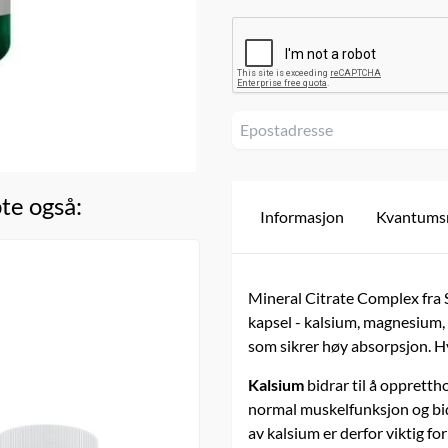
te også:
Informasjon
Kvantums
Sterkere ben
Swanson
Triple Boron Complex - 250 kap
Mineral Citrate Complex fra 
kapsel - kalsium, magnesium, s
249,-
som sikrer høy absorpsjon. Hv
På lager
Kalsium
bidrar til å opprettho
Kjøp
normal muskelfunksjon og bidr
av kalsium er derfor viktig f