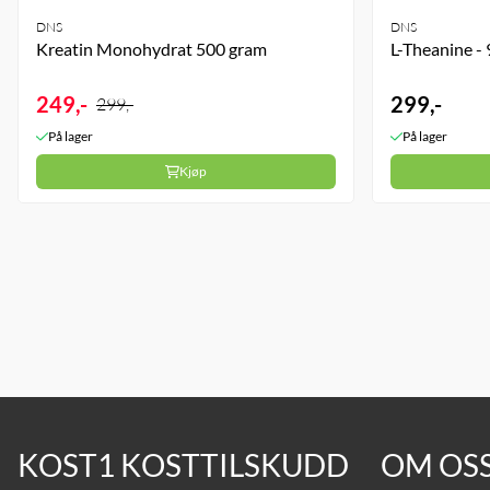
DNS
DNS
Kreatin Monohydrat 500 gram
L-Theanine - 
249,-
299,-
299,-
På lager
På lager
Kjøp
KOST1 KOSTTILSKUDD
OM OS