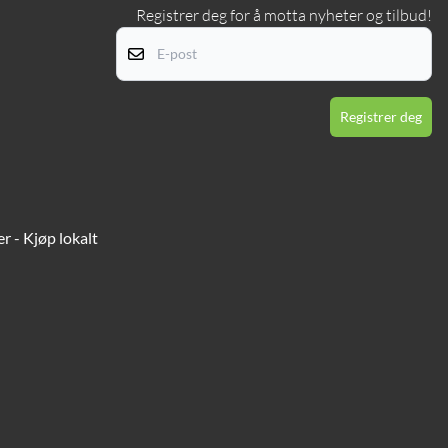
Registrer deg for å motta nyheter og tilbud!
E-
Registrer deg
r - Kjøp lokalt