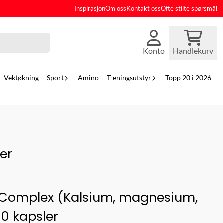
Inspirasjon
Om oss
Kontakt oss
Ofte stilte spørsmål
Konto
Handlekurv
Vektøkning
Sport
Amino
Treningsutstyr
Topp 20 i 2026
er
e Complex (Kalsium, magnesium,
60 kapsler