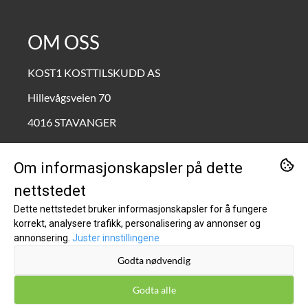
OM OSS
KOST1 KOSTTILSKUDD AS
Hillevågsveien 70
4016 STAVANGER
Org. nr. 995690772
Om informasjonskapsler på dette
Tlf:
90211111
nettstedet
kundeservice@kost1.no
Dette nettstedet bruker informasjonskapsler for å fungere
korrekt, analysere trafikk, personalisering av annonser og
KUNDESERVICE
annonsering.
Juster innstillingene
Godta nødvendig
Inspirasjon
Om oss
Godta alle