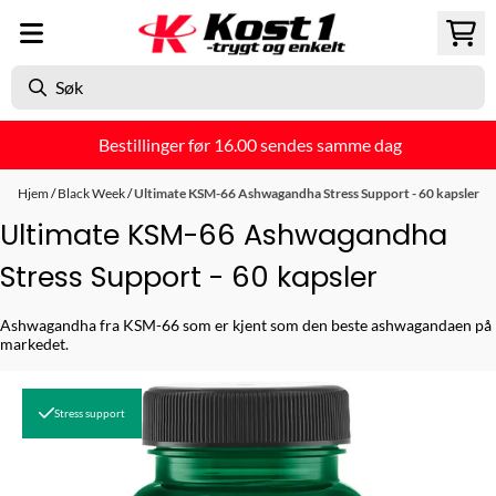
Hopp til innhold
Bestillinger før 16.00 sendes samme dag
Hjem
/
Black Week
/
Ultimate KSM-66 Ashwagandha Stress Support - 60 kapsler
Ultimate KSM-66 Ashwagandha
Stress Support - 60 kapsler
Ashwagandha fra KSM-66 som er kjent som den beste ashwagandaen på
markedet.
Stress support